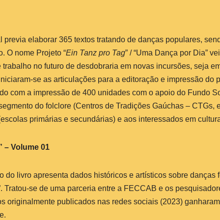
 previa elaborar 365 textos tratando de danças populares, sen
. O nome Projeto “
Ein Tanz pro Tag
” / “Uma Dança por Dia” ve
trabalho no futuro de desdobraria em novas incursões, seja em
 iniciaram-se as articulações para a editoração e impressão do pr
o com a impressão de 400 unidades com o apoio do Fundo Socia
egmento do folclore (Centros de Tradições Gaúchas – CTGs, ens
escolas primárias e secundárias) e aos interessados em cultura
g” – Volume 01
do livro apresenta dados históricos e artísticos sobre danças f
a”. Tratou-se de uma parceria entre a FECCAB e os pesquisado
tos originalmente publicados nas redes sociais (2023) ganhara
e.