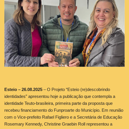
Esteio – 26.08.2025
– O Projeto “Esteio (re)descobrindo
identidades” apresentou hoje a publicação que contempla a
identidade Teuto-brasileira, primeira parte da proposta que
recebeu financiamento do Funproarte do Município. Em reunião
com o Vice-prefeito Rafael Figliero e a Secretária de Educação
Rosemary Kennedy, Christine Graebin Roll representou a